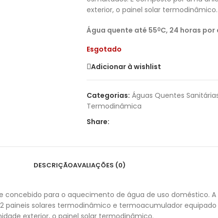
exterior, o painel solar termodinâmico.
Água quente até 55
C, 24 horas por
0
Esgotado
Adicionar à wishlist
Categorias:
Águas Quentes Sanitária
Termodinâmica
Share:
DESCRIÇÃO
AVALIAÇÕES (0)
e concebido para o aquecimento de água de uso doméstico. A s
de 2 paineis solares termodinâmico e termoacumulador equipado
dade exterior, o painel solar termodinâmico.