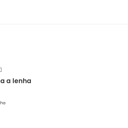
a a lenha
nha