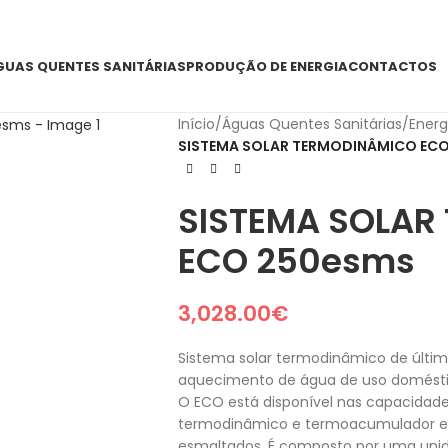
GUAS QUENTES SANITÁRIAS
PRODUÇÃO DE ENERGIA
CONTACTOS
Início
/
Águas Quentes Sanitárias
/
Energ
SISTEMA SOLAR TERMODINÂMICO EC
SISTEMA SOLAR
ECO 250esms
3,028.00
€
Sistema solar termodinâmico de últi
aquecimento de água de uso doméstico
O ECO está disponível nas capacidades 
termodinâmico e termoacumulador eq
esmaltados. É composto por uma unida