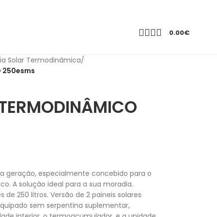
0.00
€
ia Solar Termodinâmica
/
O 250esms
 TERMODINÂMICO
ma geração, especialmente concebido para o
. A solução ideal para a sua moradia.
de 250 litros. Versão de 2 paineis solares
uipado sem serpentina suplementar,
de interior, o termoacumulador, e a unidade