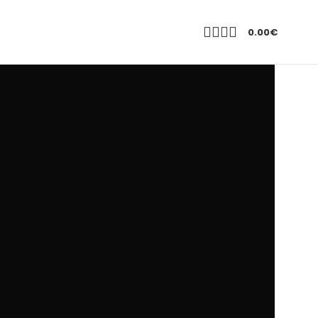
0.00
€
TE
PARA