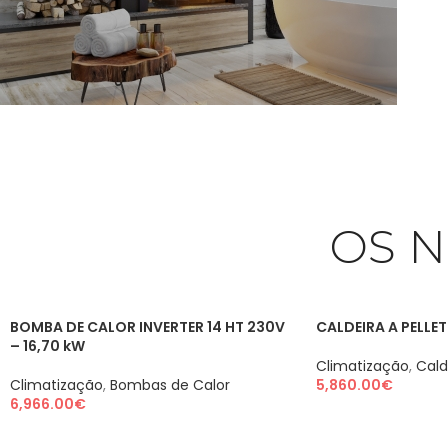
CLIMATIZAÇÃO
SABER MAIS
OS 
BOMBA DE CALOR INVERTER 14 HT 230V
CALDEIRA A PELLE
– 16,70 kW
Climatização
,
Cald
Climatização
,
Bombas de Calor
5,860.00
€
6,966.00
€