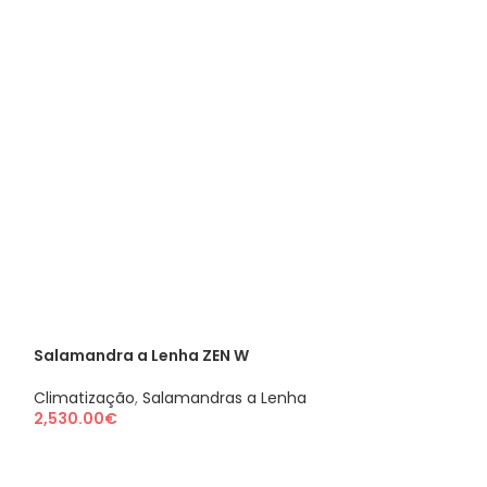
T
Salamandra a Lenha ZEN W
Salamandra a 
PLUS
Climatização
,
Salamandras a Lenha
2,530.00
€
Climatização
,
S
5,515.00
€