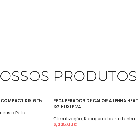
NOSSOS PRODUTOS
T COMPACT S19 GT5
RECUPERADOR DE CALOR A LENHA HEA
3G HU3LF 24
eiras a Pellet
Climatização
,
Recuperadores a Lenha
6,035.00
€