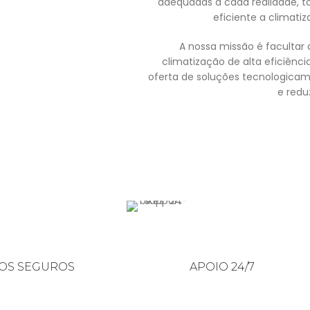
adequadas a cada realidade, t
eficiente a climatiz
A nossa missão é facultar 
climatização de alta eficiênc
oferta de soluções tecnologicam
e redu
OS SEGUROS
APOIO 24/7