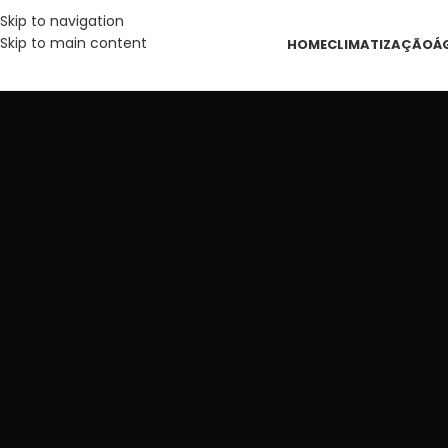
Skip to navigation
Skip to main content
HOME
CLIMATIZAÇÃO
Á
NERGIA LIMP
 SUA CASA