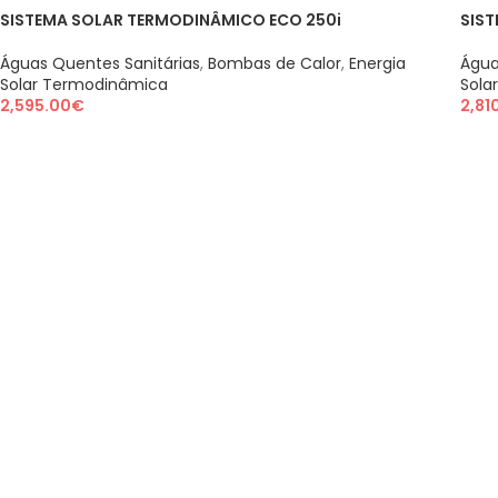
SISTEMA SOLAR TERMODINÂMICO ECO 250i
SIS
Águas Quentes Sanitárias
,
Bombas de Calor
,
Energia
Água
Solar Termodinâmica
Sola
2,595.00
€
2,81