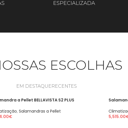
AS
ESPECIALIZADA
NOSSAS ESCOLHAS
EM DESTAQUE
RECENTES
mandra a Pellet BELLAVISTA S2 PLUS
Salamand
atização
,
Salamandras a Pellet
Climatiz
4.00
€
5,515.00